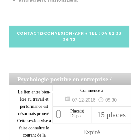
Entretiens individuels
CONTACT@CONNEXION-Y.FR
♦ TEL : 04 82 33
26 72
Psychologie positive en entreprise
/
Techniques de communication
Commence à
Le lien entre bien-
être au travail et
07-12-2016
09:30
performance est
0
Place(s)
15 places
désormais prouvé.
Dispo
Cette session vise à
faire connaître le
Expiré
courant de la