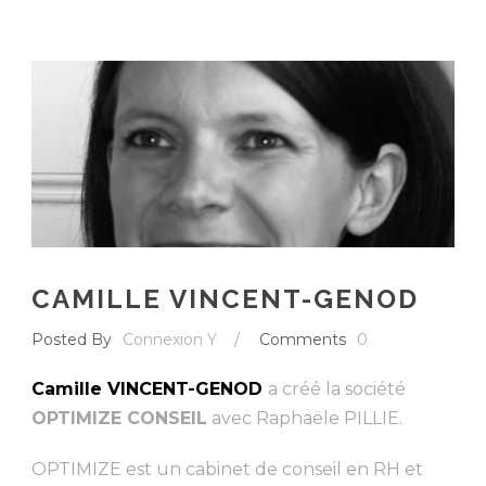
CAMILLE VINCENT-GENOD
Posted By
Connexion Y
/
Comments
0
Camille VINCENT-GENOD
a créé la société
OPTIMIZE CONSEIL
avec Raphaële PILLIE.
OPTIMIZE est un cabinet de conseil en RH et