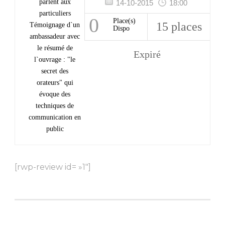
parlent aux
14-10-2015
18:00
particuliers
0
Place(s)
15 places
Témoignage d`un
Dispo
ambassadeur avec
le résumé de
Expiré
l`ouvrage : "le
secret des
orateurs" qui
évoque des
techniques de
communication en
public
[rwp-review id= »1″]