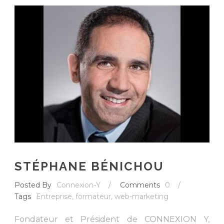
STÉPHANE BÉNICHOU
Posted By
Connexion-Y
/
Comments
0
/
Tags
Entreprise
,
formateur
,
web-marketing
Fondateur et Président de CONNEXION Y,