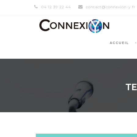
04 12 39 22 44
contact@connexion-y.fr
ACCUEIL
TE