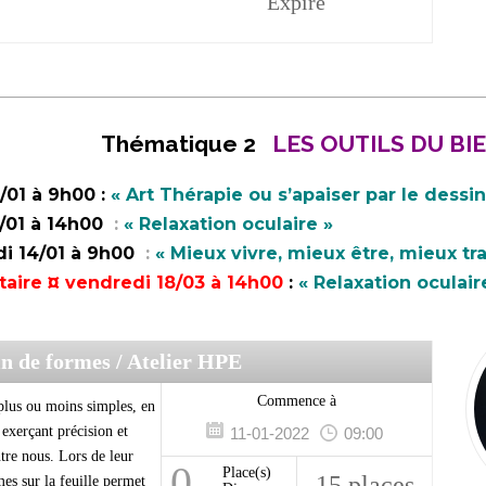
Expiré
________________________________________________________
Thématique 2
LES OUTILS DU BI
/01 à 9h00 :
« Art Thérapie ou s’apaiser par le dessi
3/01 à 14h00
:
« Relaxation oculaire »
di 14/01 à 9h00
:
« Mieux vivre, mieux être, mieux tr
taire ¤ vendredi 18/03 à 14h00
:
« Relaxation oculair
sin de formes
/ Atelier HPE
Commence à
plus ou moins simples, en
 exerçant précision et
11-01-2022
09:00
tre nous. Lors de leur
0
Place(s)
15 places
mes sur la feuille permet