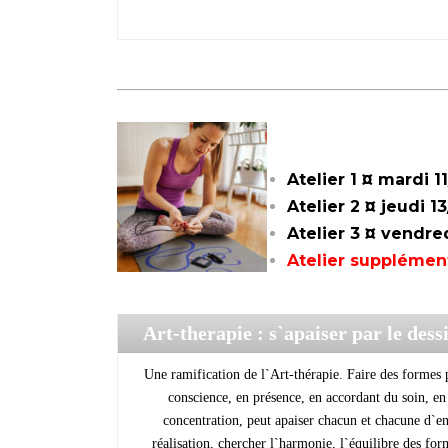
_________________________________________
Atelier 1 ¤
mardi 11
Atelier 2 ¤ jeudi 1
Atelier 3 ¤ vendre
Atelier supplémen
Art-therapie : s`apaiser par le des
Une ramification de l`Art-thérapie. Faire des formes 
conscience, en présence, en accordant du soin, en
concentration, peut apaiser chacun et chacune d`en
réalisation, chercher l`harmonie, l`équilibre des for