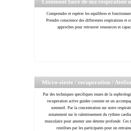
Comment faire de ma respiration un
?
/ Atelier HPE
Comprendre et repérer les equilibres et fonctionnem
Prendre conscience des differentes respirations et 
approches pour retrouver ressources et capaci
Micro-sieste / recuperation
/ Ateli
Par des techniques specifiques issues de la sophrologi
recuperation active guidee consiste en un accomp
sommeil. Par la concentration sur notre respirati
notamment sur le ralentissement du rythme cardia
musculaire pour amener une detente profonde. Ces t
reutilises par les participants pour un entra