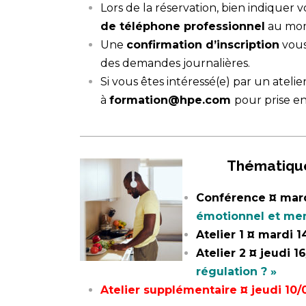
Lors de la réservation, bien indiquer 
de téléphone professionnel
au mome
Une
confirmation d’inscription
vous
des demandes journalières.
Si vous êtes intéressé(e) par un ateli
à
formation@hpe.com
pour prise 
_________________________________________
Thématiqu
Conférence
¤ mar
émotionnel et men
Ateli
er 1 ¤
mardi 14
Atelier 2 ¤ jeudi 1
régulation ? »
Atelier supplémentaire ¤ jeudi 10