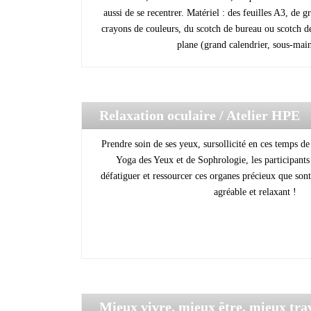
aussi de se recentrer. Matériel : des feuilles A3, de g
crayons de couleurs, du scotch de bureau ou scotch de
plane (grand calendrier, sous-main 
Relaxation oculaire
/ Atelier HPE
Prendre soin de ses yeux, sursollicité en ces temps de 
Yoga des Yeux et de Sophrologie, les participan
défatiguer et ressourcer ces organes précieux que sont
agréable et relaxant !
Mieux vivre, mieux être, mieux tra