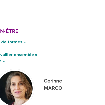
________________________________________________________
EN-ÊTRE
n de formes »
availler ensemble »
e »
Corinne
MARCO