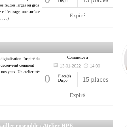
Dispo
ros feutres larges ou gros
 calfeutrage, une surface
Expiré
. . .)
Commence à
digitalisation. Inspiré du
ts découvrent comment
13-01-2022
14:00
 nos yeux. Un atelier très
0
Place(s)
15 places
Dispo
Expiré
vailler ensemble
/ Atelier HPE