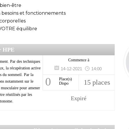
 bien-être
os besoins et fonctionnements
corporelles
 VOTRE équilibre
er HPE
Commence à
ment. Par des techniques
ux, la récupération active
14-12-2021
14:00
s du sommeil. Par la
0
Place(s)
15 places
lons notamment sur le
Dispo
t musculaire pour amener
e réutilisés par les
Expiré
utonome.