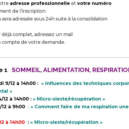
votre
adresse professionnelle
et
votre numéro
nt de l’inscription.
 sera adressée sous 24h suite à la consolidation
er déjà complet, adressez un mail
en compte de votre demande.
________________________________________________________
e 1
SOMMEIL, ALIMENTATION, RESPIRATION
di
9/12 à 14h00 :
« Influences des techniques corpor
tal »
/12 à 14h00 :
« Micro-sieste/récupération »
6/12 à 9h00
:
« Comment faire de ma respiration une 
/02 à 14h00
:
« Micro-sieste/récupération »