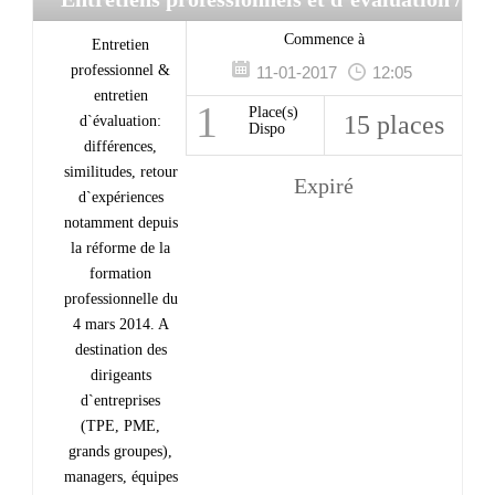
Management
Commence à
Entretien
professionnel &
11-01-2017
12:05
entretien
1
Place(s)
15 places
d`évaluation:
Dispo
différences,
similitudes, retour
Expiré
d`expériences
notamment depuis
la réforme de la
formation
professionnelle du
4 mars 2014. A
destination des
dirigeants
d`entreprises
(TPE, PME,
grands groupes),
managers, équipes