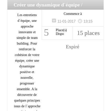
Créer une dynamique d`équipe
/
Management
Commence à
Les entretiens
d`équipe, une
11-01-2017
13:15
approche
5
Place(s)
15 places
innovante et
Dispo
simple de team
building. Pour
Expiré
renforcer la
cohésion de votre
équipe, créer une
dynamique
positive et
nouvelle,
progresser
ensemble. A la
découverte de
quelques principes
issus de l`approche