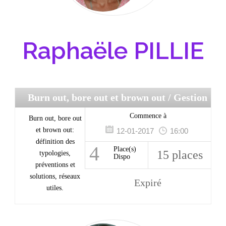
Raphaële PILLIE
Burn out, bore out et brown out
/ Gestion
du stress
Commence à
Burn out, bore out
et brown out:
12-01-2017
16:00
définition des
4
Place(s)
15 places
typologies,
Dispo
préventions et
solutions, réseaux
Expiré
utiles.