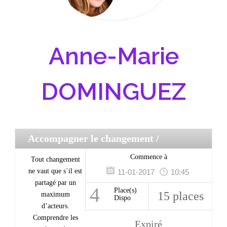
Anne-Marie
DOMINGUEZ
Accompagner le changement
/
Management
Commence à
Tout changement
ne vaut que s`il est
11-01-2017
10:45
partagé par un
4
Place(s)
15 places
maximum
Dispo
d’acteurs.
Comprendre les
Expiré