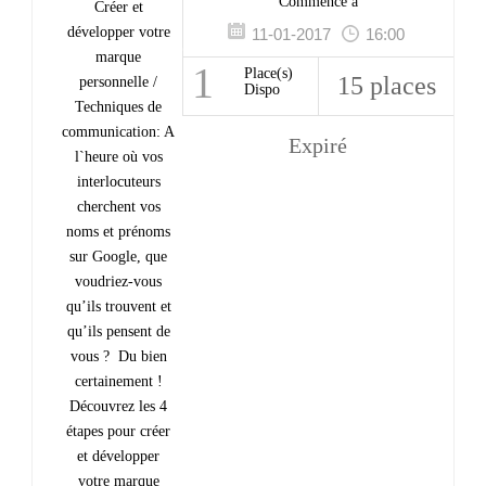
personnelle
/ Techniques de
Commence à
Créer et
développer votre
11-01-2017
16:00
communication
marque
1
Place(s)
15 places
personnelle /
Dispo
Techniques de
communication: A
Expiré
l`heure où vos
interlocuteurs
cherchent vos
noms et prénoms
sur Google, que
voudriez-vous
qu’ils trouvent et
qu’ils pensent de
vous ? Du bien
certainement !
Découvrez les 4
étapes pour créer
et développer
votre marque