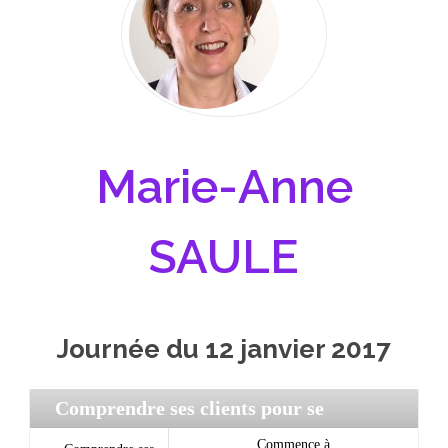
Marie-Anne
SAULE
Journée du 12 janvier 2017
Comprendre ses clients pour se
développer
/
Commence à