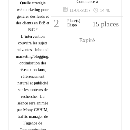
Webmarketing
Commence à
Quelle stratégie
webmarketing pour
11-01-2017
14:40
générer des leads et
2
Place(s)
15 places
des clients en BtB et
Dispo
BtC ?
L`intervention
Expiré
couvrira les sujets
suivantes : inbound
marketing/blogging,
optimisation des
réseaux sociaux,
référencement
naturel et publicité
sur les moteurs de
recherche. La
séance sera animée
par Mony CHHIM,
traffic manager de
l`agence de
Communication