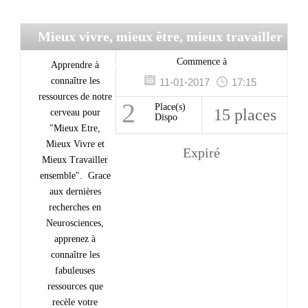
Mieux vivre, mieux être, mieux travailler
/ Gestion du stress
Commence à
Apprendre à
connaître les
11-01-2017
17:15
ressources de notre
2
Place(s)
15 places
cerveau pour
Dispo
"Mieux Etre,
Mieux Vivre et
Expiré
Mieux Travailler
ensemble". Grace
aux dernières
recherches en
Neurosciences,
apprenez à
connaître les
fabuleuses
ressources que
recèle votre